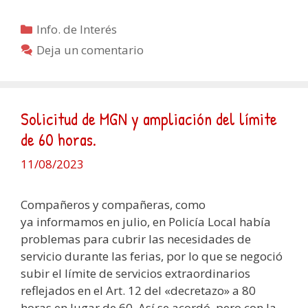
Categorías
Info. de Interés
Deja un comentario
Solicitud de MGN y ampliación del límite
de 60 horas.
11/08/2023
Compañeros y compañeras, como
ya informamos en julio, en Policía Local había
problemas para cubrir las necesidades de
servicio durante las ferias, por lo que se negoció
subir el límite de servicios extraordinarios
reflejados en el Art. 12 del «decretazo» a 80
horas en lugar de 60. Así se acordó, pero con la