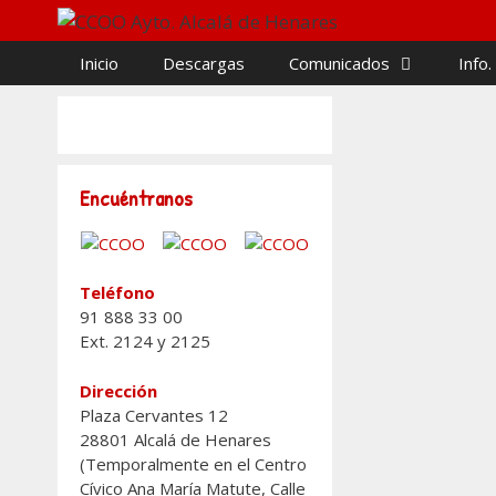
Saltar
al
Inicio
Descargas
Comunicados
Info.
contenido
Encuéntranos
CCOO y UG
se acuerde 
Teléfono
sector púb
91 888 33 00
Ext. 2124 y 2125
23/03/2026
Dirección
Plaza Cervantes 12
28801 Alcalá de Henares
(Temporalmente en el Centro
Categorías
Info. de Interé
Cívico Ana María Matute, Calle