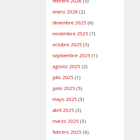
febrero 2026
(5)
enero 2026
(2)
diciembre 2025
(6)
noviembre 2025
(7)
ías
 Interés
,
n
octubre 2025
(5)
 comentario
septiembre 2025
(1)
agosto 2025
(2)
e prensa
julio 2025
(1)
ea Pública
junio 2025
(5)
O sobre
mayo 2025
(3)
gociaciones
abril 2025
(3)
 Gobierno
marzo 2025
(3)
febrero 2025
(6)