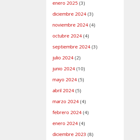
enero 2025
(3)
diciembre 2024
(3)
ías
 Interés
,
noviembre 2024
(4)
n
 comentario
octubre 2024
(4)
septiembre 2024
(3)
cado
julio 2024
(2)
to
junio 2024
(10)
25
mayo 2024
(5)
abril 2024
(5)
marzo 2024
(4)
febrero 2024
(4)
enero 2024
(4)
diciembre 2023
(8)
ías