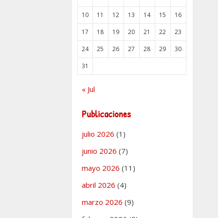
10
11
12
13
14
15
16
17
18
19
20
21
22
23
ías
neral
24
25
26
27
28
29
30
n
,
Negociación
31
 comentario
« Jul
uscribe el
Publicaciones
o de
 de
julio 2026
(1)
ones de las
junio 2026
(7)
das y
mayo 2026
(11)
dos
abril 2026
(4)
os
marzo 2026
(9)