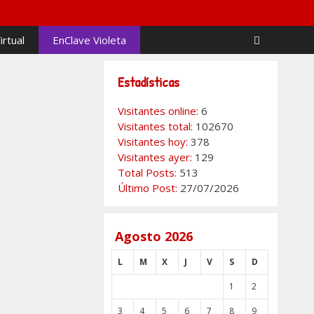
irtual
EnClave Violeta
Estadísticas
Visitantes online:
6
Visitantes total:
102670
Visitantes hoy:
378
icado MGN
Visitantes ayer:
129
ta
Total Posts:
513
Último Post:
27/07/2026
26 II
uación de
Agosto 2026
L
M
X
J
V
S
D
ación)
1
2
3
4
5
6
7
8
9