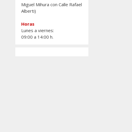
Deja un comen
Miguel Mihura con Calle Rafael
Alberti)
Horas
Lunes a viernes:
09:00 a 14:00 h.
El Equipo 
Gobierno
«suspende
24/02/2026
Compañeras y
compañeros, o
enviamos
nuestro
últim