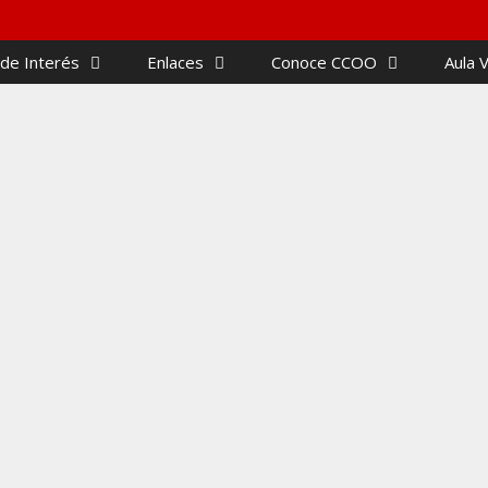
 de Interés
Enlaces
Conoce CCOO
Aula V
T esperan que próximamente
Comun
la jubilación parcial en el
Conjun
lico
04/03/
(contin
la no
negoci
10/03/2026
s
,
Negociación