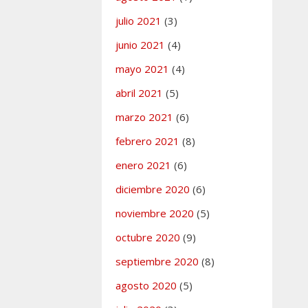
es,
no se
julio 2021
(3)
n nuevas
ciones
hasta
junio 2021
(4)
 los
mayo 2021
(4)
isos
s en la mesa
abril 2021
(5)
ación.
marzo 2021
(6)
febrero 2021
(8)
o.
enero 2021
(6)
diciembre 2020
(6)
ías
noviembre 2020
(5)
 Interés
,
n
octubre 2020
(9)
 comentario
septiembre 2020
(8)
agosto 2020
(5)