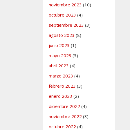
cados
,
noviembre 2023
(10)
n
 comentario
octubre 2023
(4)
septiembre 2023
(3)
GUEN
agosto 2023
(8)
NDO AL
junio 2023
(1)
TO A LA
mayo 2023
(3)
LLA
abril 2023
(4)
marzo 2023
(4)
febrero 2023
(3)
enero 2023
(2)
ías
cados
,
Info. de
gociación
diciembre 2022
(4)
 comentario
noviembre 2022
(3)
octubre 2022
(4)