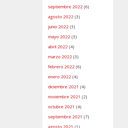
Y
septiembre 2022
(6)
AS
agosto 2022
(3)
junio 2022
(3)
mayo 2022
(3)
as y
os,
abril 2022
(4)
os nota del
marzo 2022
(3)
lica de
CCOO
o al Gobierno
febrero 2022
(6)
miento de lo
enero 2022
(4)
 en el
Acuerdo
diciembre 2021
(4)
ra una
ción del Siglo
noviembre 2021
(2)
o a UGT.
octubre 2021
(4)
e no ser
septiembre 2021
(7)
 las peticiones
agosto 2021
(1)