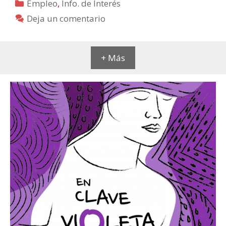
Categorías
Empleo
,
Info. de Interés
Deja un comentario
+ Más