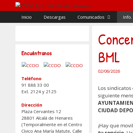
Saltar
al
Inicio
Descargas
Comunicados
Info.
contenido
Concen
BML
Encuéntranos
02/06/2026
Teléfono
91 888 33 00
Los sindicatos
Ext. 2124 y 2125
siguiente men
AYUNTAMIEN
Dirección
CIUDAD DEPO
Plaza Cervantes 12
28801 Alcalá de Henares
(Temporalmente en el Centro
¡Hay que movil
Cívico Ana María Matute, Calle
tu servicio
. U