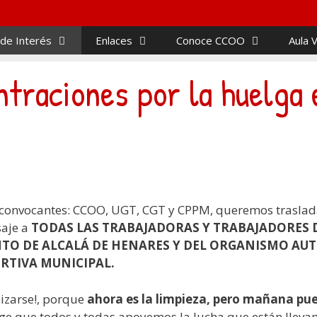
 de Interés
Enlaces
Conoce CCOO
Aula V
traciones por la huelga 
 convocantes: CCOO, UGT, CGT y CPPM, queremos traslad
saje a
TODAS LAS TRABAJADORAS Y TRABAJADORES 
TO DE ALCALÁ DE HENARES Y DEL ORGANISMO A
RTIVA MUNICIPAL.
izarse!, porque
ahora es la limpieza, pero mañana pue
rge que todos y todas apoyemos la lucha que están lleva