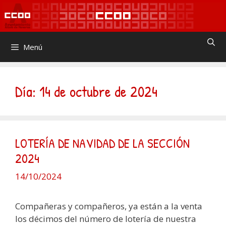
Saltar
al
contenido
Menú
Día:
14 de octubre de 2024
LOTERÍA DE NAVIDAD DE LA SECCIÓN
2024
14/10/2024
Compañeras y compañeros, ya están a la venta
los décimos del número de lotería de nuestra