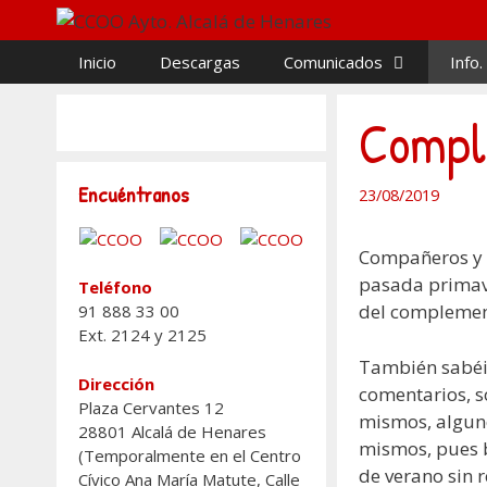
Saltar
al
Inicio
Descargas
Comunicados
Info.
contenido
Comple
Encuéntranos
23/08/2019
Compañeros y 
pasada primave
Teléfono
del complement
91 888 33 00
Ext. 2124 y 2125
También sabéi
Dirección
comentarios, s
Plaza Cervantes 12
mismos, alguno
28801 Alcalá de Henares
mismos, pues b
(Temporalmente en el Centro
de verano sin 
Cívico Ana María Matute, Calle