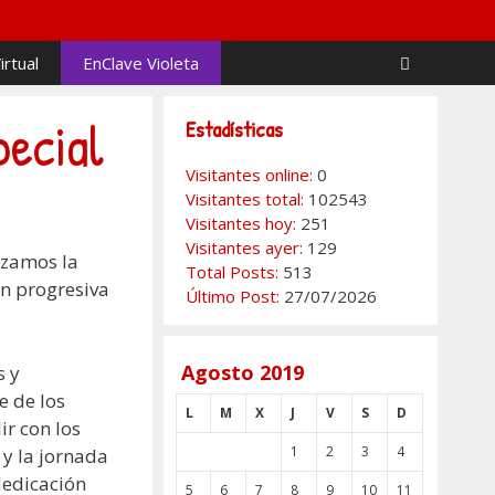
irtual
EnClave Violeta
ecial
Estadísticas
Visitantes online:
0
Visitantes total:
102543
Visitantes hoy:
251
Visitantes ayer:
129
nzamos la
Total Posts:
513
n progresiva
Último Post:
27/07/2026
Agosto 2019
s y
e de los
L
M
X
J
V
S
D
ir con los
1
2
3
4
y la jornada
dedicación
5
6
7
8
9
10
11