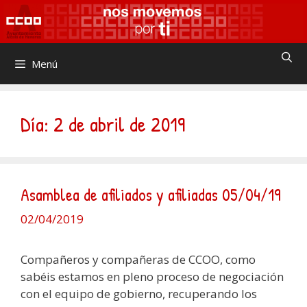
Saltar
al
contenido
Menú
Día:
2 de abril de 2019
Asamblea de afiliados y afiliadas 05/04/19
02/04/2019
Compañeros y compañeras de CCOO, como
sabéis estamos en pleno proceso de negociación
con el equipo de gobierno, recuperando los