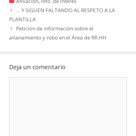
Categorías
Afiliación
,
Info. de Interés
… Y SIGUEN FALTANDO AL RESPETO A LA
PLANTILLA
Petición de información sobre el
allanamiento y robo en el Área de RR.HH
Deja un comentario
Comentario