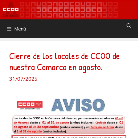
Saltar
al
contenido
Menú
Cierre de los locales de CCOO de
nuestra Comarca en agosto.
31/07/2025