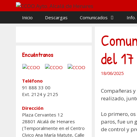
Saltar
al
Inicio
Descargas
Comunicados
Info.
contenido
Comuni
del 17 
Encuéntranos
18/06/2025
Teléfono
91 888 33 00
Compañeras y 
Ext. 2124 y 2125
realizado, junt
Dirección
Lo primero, os
Plaza Cervantes 12
paros, fue un g
28801 Alcalá de Henares
(Temporalmente en el Centro
de control y p
Cívico Ana María Matute, Calle