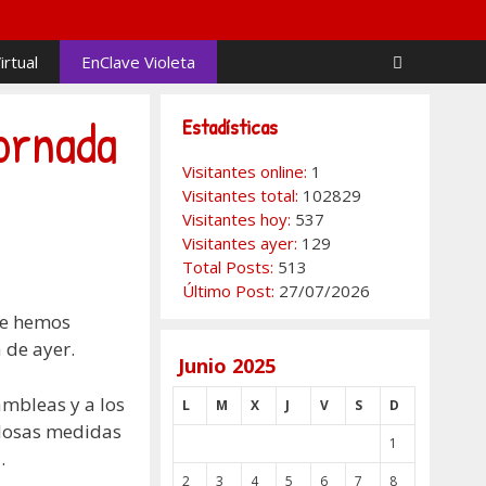
irtual
EnClave Violeta
ornada
Estadísticas
Visitantes online:
1
Visitantes total:
102829
Visitantes hoy:
537
Visitantes ayer:
129
Total Posts:
513
Último Post:
27/07/2026
ue hemos
 de ayer.
Junio 2025
ambleas y a los
L
M
X
J
V
S
D
celosas medidas
1
.
2
3
4
5
6
7
8