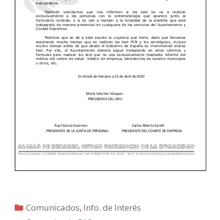
Categorías
Comunicados
,
Info. de Interés