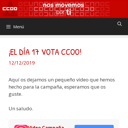
Saltar
al
contenido
Menú
¡EL DÍA 17 VOTA CCOO!
12/12/2019
Aquí os dejamos un pequeño vídeo que hemos
hecho para la campaña, esperamos que os
guste.
Un saludo.
Vídeo Campaña