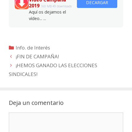
DECARGAR
2019
160 MB
49 downloads
Aquí os dejamos el
vídeo... ...
Categorías
Info. de Interés
¡FIN DE CAMPAÑA!
¡HEMOS GANADO LAS ELECCIONES
SINDICALES!
Deja un comentario
Comentario